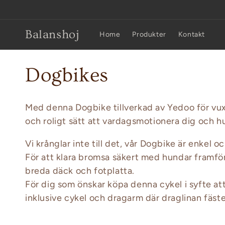
vidare
till
innehåll
Balanshoj
Home
Produkter
Kontakt
P
Dogbikes
r
Med denna Dogbike tillverkad av Yedoo för vuxna 
o
och roligt sätt att vardagsmotionera dig och h
Vi krånglar inte till det, vår Dogbike är enkel oc
d
För att klara bromsa säkert med hundar framfö
breda däck och fotplatta.
u
För dig som önskar köpa denna cykel i syfte at
inklusive cykel och dragarm där draglinan fästes
k